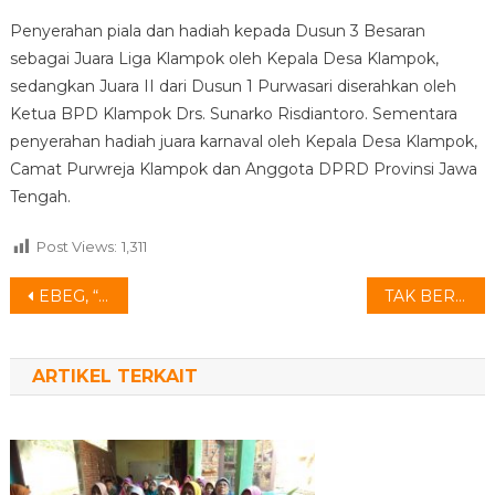
Penyerahan piala dan hadiah kepada Dusun 3 Besaran
sebagai Juara Liga Klampok oleh Kepala Desa Klampok,
sedangkan Juara II dari Dusun 1 Purwasari diserahkan oleh
Ketua BPD Klampok Drs. Sunarko Risdiantoro. Sementara
penyerahan hadiah juara karnaval oleh Kepala Desa Klampok,
Camat Purwreja Klampok dan Anggota DPRD Provinsi Jawa
Tengah.
Post Views:
1,311
Navigasi
EBEG, “SENI ASLI BANYUMASAN” MENOLAK PUNAH DI KLAMPOK
TAK BERHENTI MEMBUAT GEBRAKAN
pos
ARTIKEL TERKAIT