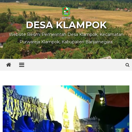
Skip
to
content
DESA KLAMPOK
Website Resmi Pemerintah Desa Klampok, Kecamatan
Purwareja Klampok, Kabupaten Banjarnegara