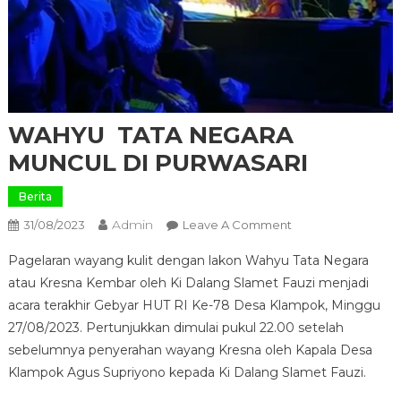
WAHYU TATA NEGARA
MUNCUL DI PURWASARI
Berita
Admin
On
31/08/2023
Leave A Comment
WAHYU
Pagelaran wayang kulit dengan lakon Wahyu Tata Negara
TATA
atau Kresna Kembar oleh Ki Dalang Slamet Fauzi menjadi
NEGARA
acara terakhir Gebyar HUT RI Ke-78 Desa Klampok, Minggu
MUNCUL
27/08/2023. Pertunjukkan dimulai pukul 22.00 setelah
DI
PURWASARI
sebelumnya penyerahan wayang Kresna oleh Kapala Desa
Klampok Agus Supriyono kepada Ki Dalang Slamet Fauzi.