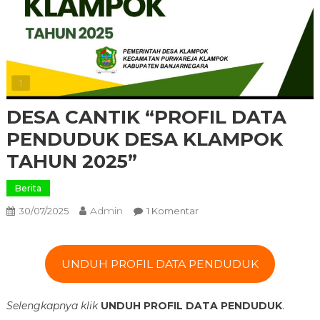
DESA CANTIK “PROFIL DATA
PENDUDUK DESA KLAMPOK
TAHUN 2025”
Berita
Admin
Pada
30/07/2025
1 Komentar
DESA
CANTIK
“PROFIL
UNDUH PROFIL DATA PENDUDUK
DATA
PENDUDUK
Selengkapnya klik
UNDUH PROFIL DATA PENDUDUK
.
DESA