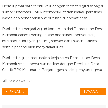
KLAMPOK
Berikut profil data terstruktur dengan format digital sebagai
TAHUN
sumber informasi untuk memperkuat transparasi, partisipasi
2025”
warga dan pengambilan keputusan di tingkat desa.
Publikasi ini menjadi wujud komitmen dari Pemerintah Desa
Klampok dalam meningkatkan diseminasi (penyebaran)
informasi publik yang akurat, relevan dan mudah diakses
serta dipahami oleh masyarakat luas.
Publikasi ini juga merupakan kerja sama Pemerintah Desa
Klampok selaku penyusun naskah dengan Pembina Desa
Cantik BPS Kabupaten Banjarnegara selaku penyuntingnya.
Post Views:
2,735
Navigasi
PENANAMAN OLEH ANGGOTA
LAYANAN “POTONG RAMBUT GRATIS”
pos