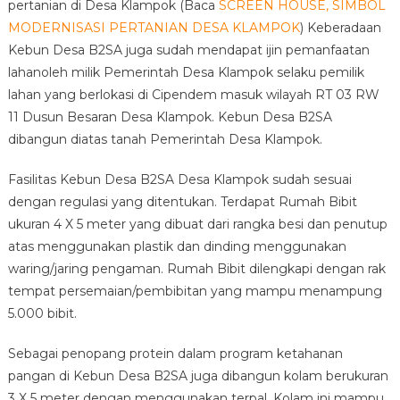
pertanian di Desa Klampok (Baca
SCREEN HOUSE, SIMBOL
MODERNISASI PERTANIAN DESA KLAMPOK
) Keberadaan
Kebun Desa B2SA juga sudah mendapat ijin pemanfaatan
lahanoleh milik Pemerintah Desa Klampok selaku pemilik
lahan yang berlokasi di Cipendem masuk wilayah RT 03 RW
11 Dusun Besaran Desa Klampok. Kebun Desa B2SA
dibangun diatas tanah Pemerintah Desa Klampok.
Fasilitas Kebun Desa B2SA Desa Klampok sudah sesuai
dengan regulasi yang ditentukan. Terdapat Rumah Bibit
ukuran 4 X 5 meter yang dibuat dari rangka besi dan penutup
atas menggunakan plastik dan dinding menggunakan
waring/jaring pengaman. Rumah Bibit dilengkapi dengan rak
tempat persemaian/pembibitan yang mampu menampung
5.000 bibit.
Sebagai penopang protein dalam program ketahanan
pangan di Kebun Desa B2SA juga dibangun kolam berukuran
3 X 5 meter dengan menggunakan terpal. Kolam ini mampu