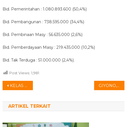
Bid. Pemerintahan : 1.080.893.600 (50,4%)
Bid. Pembangunan : 738.595.000 (34,4%)
Bid. Pembinaan Masy : 56.635.000 (2,6%)
Bid. Pemberdayaan Masy : 219.435.000 (10,2%)
Bid. Tak Terduga : 51.000.000 (2,4%).
Post Views:
1,981
Navigasi
KELAS IBU HAMIL
GIYONO, STAFF KAUR PERENCANAAN PURNA TUGAS
pos
ARTIKEL TERKAIT