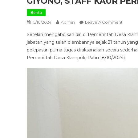
GIYONO, STAFF KAUR P
Berita
Admin
On
15/10/2024
Leave A Comment
GIYONO
Setelah mengabdikan diri di Pemerintah Desa Kla
STAFF
jabatan yang telah diembannya sejak 21 tahun yang
KAUR
pelepasan purna tugas dilaksanakan secara sederhan
PEREN
Pemerintah Desa Klampok, Rabu (8/10/2024)
PURNA
TUGAS