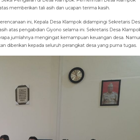
 Seksi Pengairan di Desa Klampok. Pemerintah Desa Klampok
as memberikan tali asih dan ucapan terima kasih.
 Perencanaan ini, Kepala Desa Klampok didampingi Sekretaris De
sih atas pengabdian Giyono selama ini. Sekretaris Desa Klampo
k seberapa jumlahnya mengingat kemampuan keuangan desa. Namu
n diberikan kepada seluruh perangkat desa yang purna tugas.