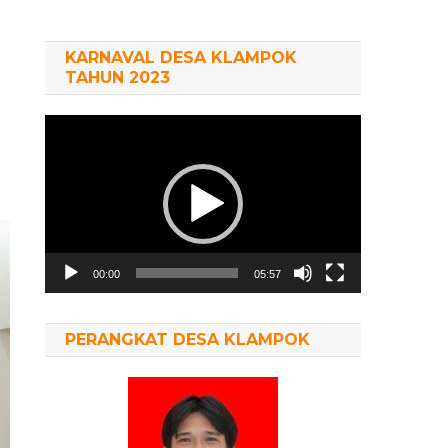
KARNAVAL DESA KLAMPOK
TAHUN 2023
Pemutar
n
Video
00:00
05:57
PERANGKAT DESA KLAMPOK