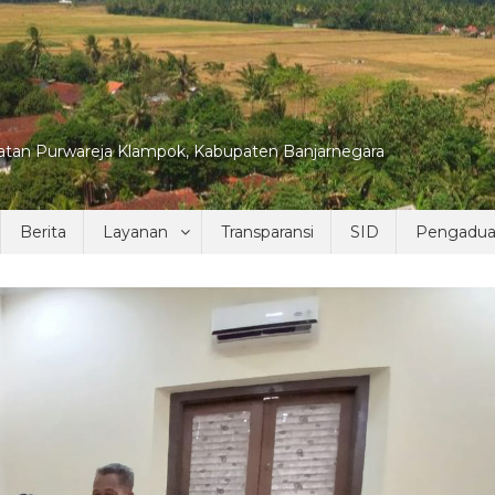
tan Purwareja Klampok, Kabupaten Banjarnegara
Berita
Layanan
Transparansi
SID
Pengadu