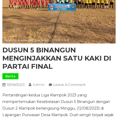
DUSUN 5 BINANGUN
MENGINJAKKAN SATU KAKI DI
PARTAI FINAL
Berita
Admin
On
15/08/2023
Leave A Comment
DUSUN
Pertandingan kedua Liga Klampok 2023 yang
5
mempertemukan Kesebelasan Dusun 5 Binangun dengan
BINANGUN
Dusun 2 Klampok berlangsung Minggu, (12/08/2023) di
MENGINJAKKAN
Lapangan Purwasari Desa Klampok. Duel sengit terjadi sejak
SATU