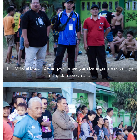
Tim Official Dusun 2 Klampok tersenyum bahagia meski timnya
mengalami kekalahan