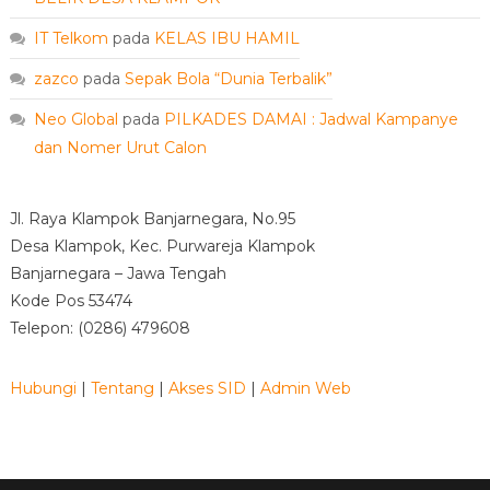
IT Telkom
pada
KELAS IBU HAMIL
zazco
pada
Sepak Bola “Dunia Terbalik”
Neo Global
pada
PILKADES DAMAI : Jadwal Kampanye
dan Nomer Urut Calon
Jl. Raya Klampok Banjarnegara, No.95
Desa Klampok, Kec. Purwareja Klampok
Banjarnegara – Jawa Tengah
Kode Pos 53474
Telepon: (0286) 479608
Hubungi
|
Tentang
|
Akses SID
|
Admin Web