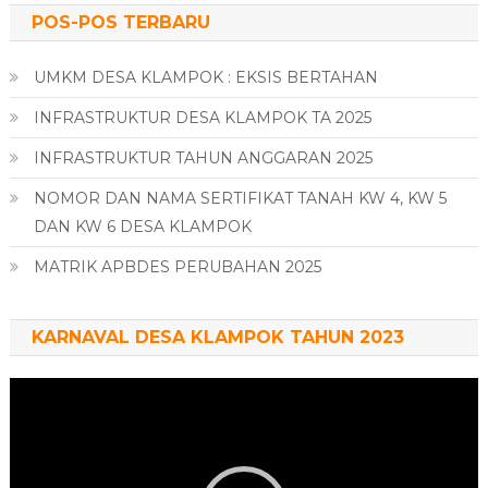
POS-POS TERBARU
UMKM DESA KLAMPOK : EKSIS BERTAHAN
INFRASTRUKTUR DESA KLAMPOK TA 2025
INFRASTRUKTUR TAHUN ANGGARAN 2025
NOMOR DAN NAMA SERTIFIKAT TANAH KW 4, KW 5
DAN KW 6 DESA KLAMPOK
MATRIK APBDES PERUBAHAN 2025
KARNAVAL DESA KLAMPOK TAHUN 2023
Pemutar
Video