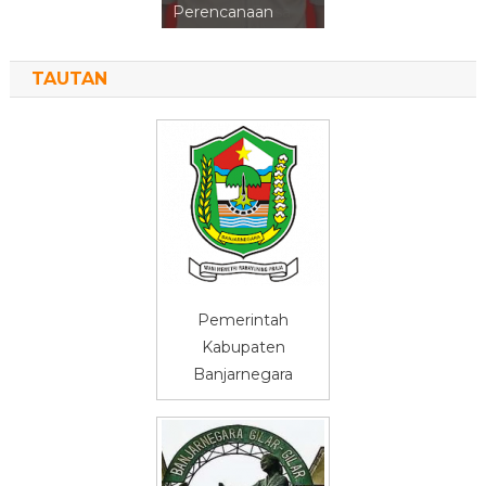
Perencanaan
TAUTAN
Pemerintah
Kabupaten
Banjarnegara