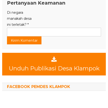
Pertanyaan Keamanan
Di negara
manakah desa
ini terletak?
*
Unduh Publikasi Desa Klampok
FACEBOOK PEMDES KLAMPOK