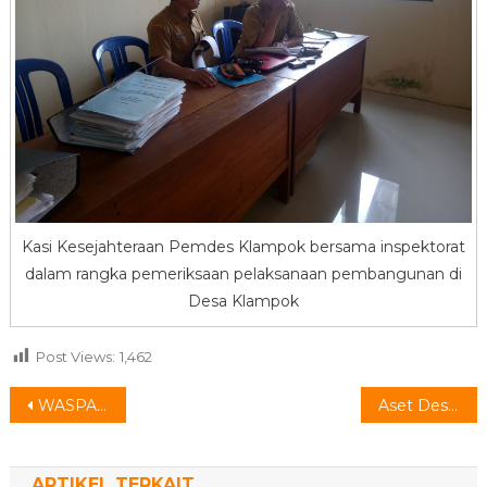
Kasi Kesejahteraan Pemdes Klampok bersama inspektorat
dalam rangka pemeriksaan pelaksanaan pembangunan di
Desa Klampok
Post Views:
1,462
Navigasi
WASPADA DB (demam Berdarah)
Aset Desa dan Pengelolaannya
pos
ARTIKEL TERKAIT