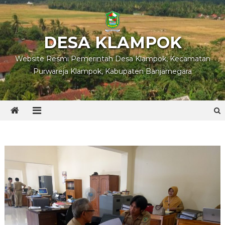
Skip
to
content
DESA KLAMPOK
Website Resmi Pemerintah Desa Klampok, Kecamatan
Purwareja Klampok, Kabupaten Banjarnegara