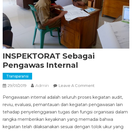
INSPEKTORAT Sebagai
Pengawas Internal
Transparansi
Admin
On
29/01/2019
Leave A Comment
INSPEKTORAT
Pengawasan internal adalah seluruh proses kegiatan audit,
Sebagai
reviu, evaluasi, pemantauan dan kegiatan pengawasan lain
Pengawas
tehadap penyelenggaraan tugas dan fungsi organisasi dalam
Internal
rangka memberikan keyakinan yang memadai bahwa
kegiatan telah dilaksanakan sesuai dengan tolok ukur yang