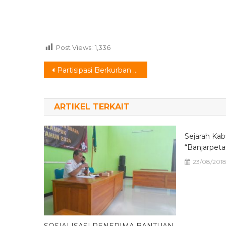
Post Views:
1,336
Navigasi
Partisipasi Berkurban Warga Desa Klampok
pos
ARTIKEL TERKAIT
Sejarah Kab
“Banjarpeta
23/08/201
SOSIALISASI PENERIMA BANTUAN