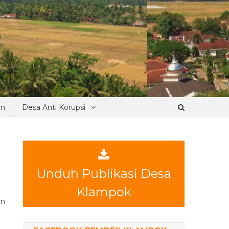
an
Desa Anti Korupsi
Unduh Publikasi Desa
Klampok
an