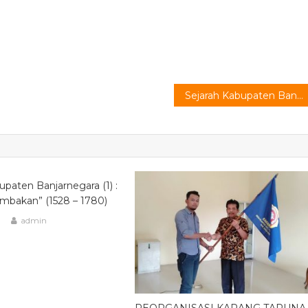
Sejarah Kabupaten Banjarnegara (1) : “Banjarpetambakan” (1528 – 1780)
upaten Banjarnegara (1) :
mbakan” (1528 – 1780)
8
admin
REORGANISASI KARANG TARUNA