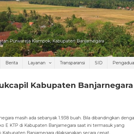
tan Purwareja Klampok, Kabupaten Banjarnegara
Berita
Layanan
Transparansi
SID
Pengadu
dukcapil Kabupaten Banjarnegara
rnegara masih ada sebanyak 1.938 buah. Bila dibandingkan deng
o
ko E KTP di Kabupaten Banjarnegara saat ini termasuk yang
i Kabupaten Banjarnegara dilaksanakan secara cepat.