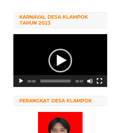
KARNAVAL DESA KLAMPOK
TAHUN 2023
Pemutar
Video
00:00
05:57
PERANGKAT DESA KLAMPOK