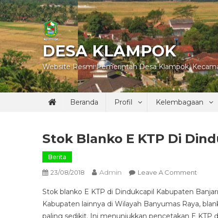
Skip
to
content
DESA KLAMPOK
Website Resmi Pemerintah Desa Klampok, Kecama
Beranda
Profil
Kelembagaan
Stok Blanko E KTP Di Din
Berita
Admin
On
23/08/2018
Leave A Comment
Stok
Stok blanko E KTP di Dindukcapil Kabupaten Banja
Blank
Kabupaten lainnya di Wilayah Banyumas Raya,
blan
E
paling sedikit. Ini menunjukkan pencetakan E KTP d
KTP