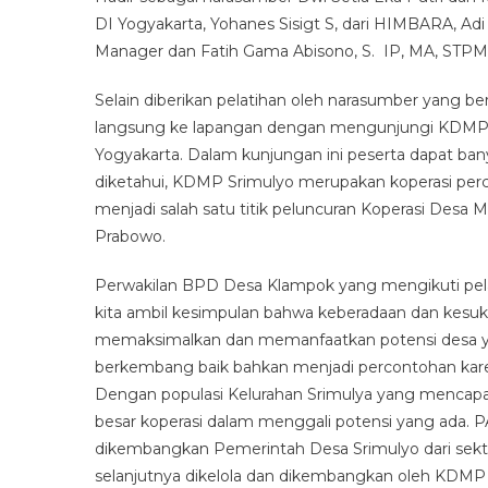
DI Yogyakarta, Yohanes Sisigt S, dari HIMBARA, Adi
Manager dan Fatih Gama Abisono, S. IP, MA, STPM
Selain diberikan pelatihan oleh narasumber yang be
langsung ke lapangan dengan mengunjungi KDMP S
Yogyakarta. Dalam kunjungan ini peserta dapat ban
diketahui, KDMP Srimulyo merupakan koperasi pe
menjadi salah satu titik peluncuran Koperasi Desa M
Prabowo.
Perwakilan BPD Desa Klampok yang mengikuti pela
kita ambil kesimpulan bahwa keberadaan dan kesu
memaksimalkan dan memanfaatkan potensi desa yan
berkembang baik bahkan menjadi percontohan kar
Dengan populasi Kelurahan Srimulya yang mencapai 
besar koperasi dalam menggali potensi yang ada. PA
dikembangkan Pemerintah Desa Srimulyo dari sektor
selanjutnya dikelola dan dikembangkan oleh KDMP 