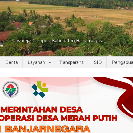
tan Purwareja Klampok, Kabupaten Banjarnegara
Berita
Layanan
Transparansi
SID
Pengadu