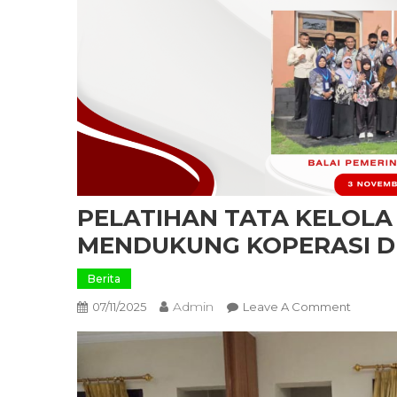
PELATIHAN TATA KELOL
MENDUKUNG KOPERASI D
Berita
Admin
On
07/11/2025
Leave A Comment
PELATI
TATA
KELOLA
PEMERI