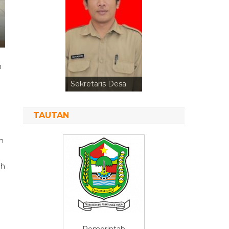
n
Kepala Urusan
Perencanaan
TAUTAN
n
ah
Pemerintah