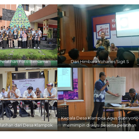
Pelatihan Foto Bersama
Dari Himbara Yohanes Sigit S
Kepala Desa Klampok Agus Supriyono
latihan dari Desa Klampok
memimpin diskusi peserta pelatihan