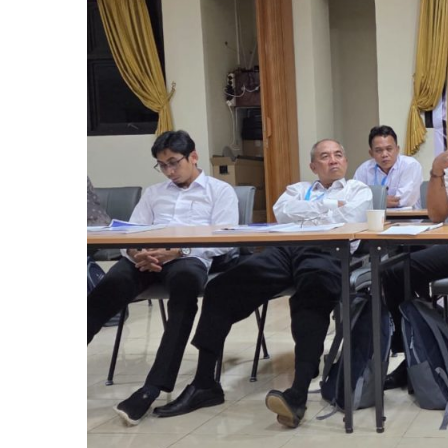
DESA
DALAM
MENDU
KOPERA
DESA
MERAH
PUTIH