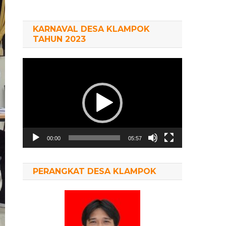
KARNAVAL DESA KLAMPOK
TAHUN 2023
Pemutar
Video
00:00
05:57
PERANGKAT DESA KLAMPOK