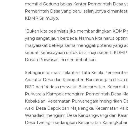
memiliki Gedung bekas Kantor Pemerintah Desa 
Pemerintah Desa yang baru, selanjutnya dimanfaatk
KDMP Sri mulyo.
“Bukan kita pesimistis jika membandingkan KDMP 
yang sangat jauh berbeda. Namun kita harus opti
masyarakat bekerja sama menggali potensi yang a
sebuah keniscayaan untuk bisa maju seperti KDMP 
Dusun Purwasari ini menambahkan.
Sebagai informasi Pelatihan Tata Kelola Pemerin
Aparatur Desa dari Kabupaten Banjarnegara diikuti o
BPD dari 14 desa mewakili 8 kecamatan. Kecamat
Purwareja Klampok mengirim Pemerintah Desa Kl
Kebakalan. Kecamatan Purwanegara mengirikan De
wakil Desa Depok dan Majalengka. Kecamatan Kal
Wanadadi mengirim Desa Kandangwangi dan Kara
Desa Twelagiri sedangkan Kecamatan Karangkobar