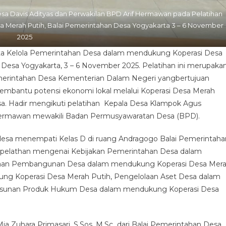
sa Davis Adityas dan Perwakilan BPD Arif Hermawan pada Pelatihan
Merah Putih, Balai Pemerintahan Desa Yogyakarta 3 – 6 November
2025
ta Kelola Pemerintahan Desa dalam mendukung Koperasi Desa
h Desa Yogyakarta, 3 – 6 November 2025. Pelatihan ini merupaka
Pemerintahan Desa Kementerian Dalam Negeri yangbertujuan
mbantu potensi ekonomi lokal melalui Koperasi Desa Merah
sa. Hadir mengikuti pelatihan Kepala Desa Klampok Agus
f Hermawan mewakili Badan Permusyawaratan Desa (BPD).
 desa menempati Kelas D di ruang Andragogo Balai Pemerintaha
eri pelathan mengenai Kebijakan Pemerintahan Desa dalam
naan Pembangunan Desa dalam mendukung Koperasi Desa Mer
ng Koperasi Desa Merah Putih, Pengelolaan Aset Desa dalam
usunan Produk Hukum Desa dalam mendukung Koperasi Desa
ia Zuhara Primasari, S.Sos, M.Sc dari Balai Pemerintahan Desa