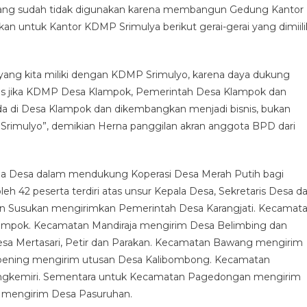
yang sudah tidak digunakan karena membangun Gedung Kantor
an untuk Kantor KDMP Srimulya berikut gerai-gerai yang dimiili
yang kita miliki dengan KDMP Srimulyo, karena daya dukung
mis jika KDMP Desa Klampok, Pemerintah Desa Klampok dan
da di Desa Klampok dan dikembangkan menjadi bisnis, bukan
Srimulyo”, demikian Herna panggilan akran anggota BPD dari
taha Desa dalam mendukung Koperasi Desa Merah Putih bagi
leh 42 peserta terdiri atas unsur Kepala Desa, Sekretaris Desa d
an Susukan mengirimkan Pemerintah Desa Karangjati. Kecamat
ampok. Kecamatan Mandiraja mengirim Desa Belimbing dan
sa Mertasari, Petir dan Parakan. Kecamatan Bawang mengirim
ibening mengirim utusan Desa Kalibombong. Kecamatan
ngkemiri. Sementara untuk Kecamatan Pagedongan mengirim
 mengirim Desa Pasuruhan.