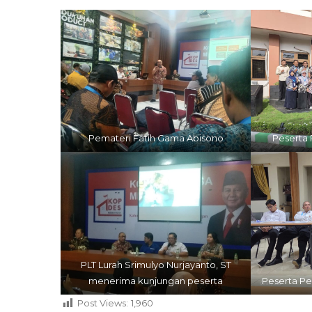
Pemateri Fatih Gama Abisono
Peserta 
PLT Lurah Srimulyo Nurjayanto, ST
menerima kunjungan peserta
Peserta Pe
Post Views:
1,960