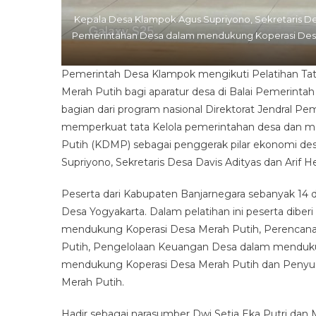
Kepala Desa Klampok Agus Supriyono, Sekretaris De
Pemerintahan Desa dalam mendukung Koperasi Desa 
Pemerintah Desa Klampok mengikuti Pelatihan Ta
Merah Putih bagi aparatur desa di Balai Pemerinta
bagian dari program nasional Direktorat Jendral 
memperkuat tata Kelola pemerintahan desa dan me
Putih (KDMP) sebagai penggerak pilar ekonomi de
Supriyono, Sekretaris Desa Davis Adityas dan Ari
Peserta dari Kabupaten Banjarnegara sebanyak 14
Desa Yogyakarta. Dalam pelatihan ini peserta dib
mendukung Koperasi Desa Merah Putih, Perenca
Putih, Pengelolaan Keuangan Desa dalam menduku
mendukung Koperasi Desa Merah Putih dan Peny
Merah Putih.
Hadir sebagai narasumber Dwi Setia Eka Putri dan M