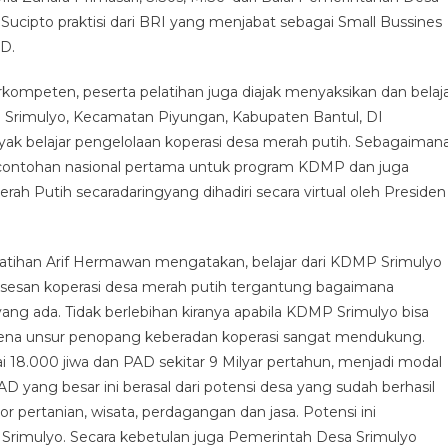
 Sucipto praktisi dari BRI yang menjabat sebagai Small Bussines
D.
rkompeten, peserta pelatihan juga diajak menyaksikan dan belaj
rimulyo, Kecamatan Piyungan, Kabupaten Bantul, DI
yak belajar pengelolaan koperasi desa merah putih. Sebagaiman
rcontohan nasional pertama untuk program KDMP dan juga
erah Putih secaradaringyang dihadiri secara virtual oleh Presiden
tihan Arif Hermawan mengatakan, belajar dari KDMP Srimulyo
ksesan koperasi desa merah putih tergantung bagaimana
g ada. Tidak berlebihan kiranya apabila KDMP Srimulyo bisa
ena unsur penopang keberadan koperasi sangat mendukung.
18.000 jiwa dan PAD sekitar 9 Milyar pertahun, menjadi modal
D yang besar ini berasal dari potensi desa yang sudah berhasil
 pertanian, wisata, perdagangan dan jasa. Potensi ini
Srimulyo. Secara kebetulan juga Pemerintah Desa Srimulyo