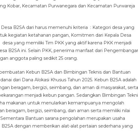
ang Kobar, Kecamatan Purwanegara dan Kecamatan Purwareja
esa B2SA dari harus memenuhi kriteria : Kategori desa yang
uk kegiatan ketahanan pangan, Komitmen dari Kepala Desa
 desa yang memiliki Tim PKK yang aktif karena PKK menjadi
sa B2SA ini. Selain PKK, penerima manfaat dari Pengembanga
an anggota paling sedikit 25 orang.
 pembuatan Kebun B2SA dan Bimbingan Teknis dan Bantuan
anai dari Dana Alokasi Khusus Tahun 2025. Kebun B2SA adalah
gan beragam, bergizi, seimbang, dan aman di masyarakat, sert
ekarangan menjadi kebun pangan. Sedangkan Bimbingan Tekni
usaha makanan untuk menularkan kemampuanya mengolah
beragam, bergizi, seimbang, dan aman serta memiliki nilai
. Sementara Bantuan sarana pengolahan merupakan usaha
2SA dengan memberikan alat-alat pertaian sederhana yang