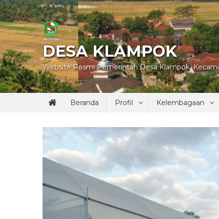
Skip
to
content
DESA KLAMPOK
Website Resmi Pemerintah Desa Klampok, Kecama
Beranda
Profil
Kelembagaan