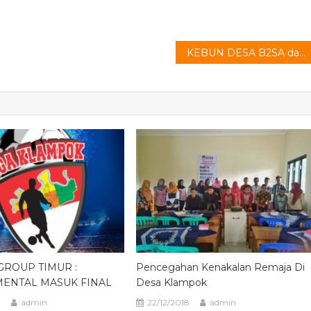
KEBUN DESA B2SA dan BINTEK PENGOLAHAN PANGAN
GROUP TIMUR :
Pencegahan Kenakalan Remaja Di
ENTAL MASUK FINAL
Desa Klampok
3
admin
22/12/2018
admin