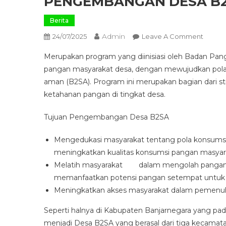
PENGEMBANGAN DESA B
Berita
Admin
On
24/07/2025
Leave A Comment
PENG
Merupakan program yang diinisiasi oleh Badan Pan
DESA
pangan masyarakat desa, dengan mewujudkan pola
B2SA
aman (B2SA). Program ini merupakan bagian dari s
ketahanan pangan di tingkat desa.
Tujuan Pengembangan Desa B2SA
Mengedukasi masyarakat tentang pola konsums
meningkatkan kualitas konsumsi pangan masyar
Melatih masyarakat dalam mengolah pangan 
memanfaatkan potensi pangan setempat untuk
Meningkatkan akses masyarakat dalam pemenuha
Seperti halnya di Kabupaten Banjarnegara yang p
menjadi Desa B2SA yang berasal dari tiga kecama