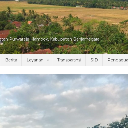
tan Purwareja Klampok, Kabupaten Banjarnegara
Berita
Layanan
Transparansi
SID
Pengadu