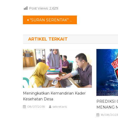
Post Views:
2,629
Navigasi
“SURAN SERENTAK” di DESA KLAMPOK
pos
ARTIKEL TERKAIT
Meningkatkan Kemandirian Kader
Kesehatan Desa
PREDIKSI 
08/07/2018
sekretaris
MENANG M
18/08/202