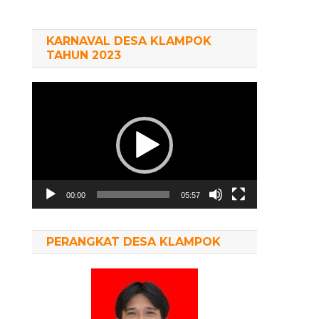
KARNAVAL DESA KLAMPOK
TAHUN 2023
Pemutar
Video
00:00
05:57
PERANGKAT DESA KLAMPOK