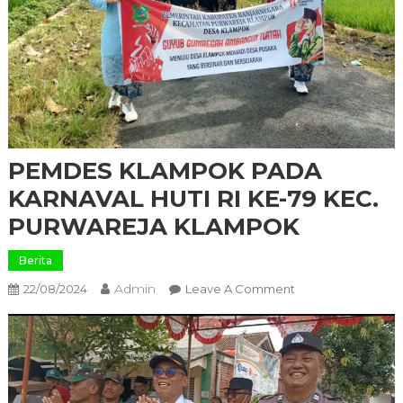
PEMDES KLAMPOK PADA
KARNAVAL HUTI RI KE-79 KEC.
PURWAREJA KLAMPOK
Berita
Admin
On
22/08/2024
Leave A Comment
PEMDES
KLAMPOK
PADA
KARNAVAL
HUTI