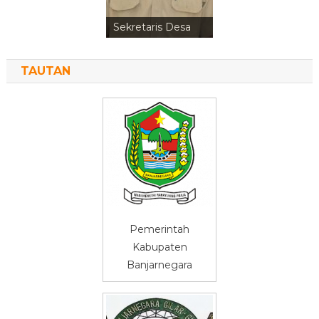
Kepala Urusan
Sekretaris Desa
Perencanaan
TAUTAN
Pemerintah
Kabupaten
Banjarnegara