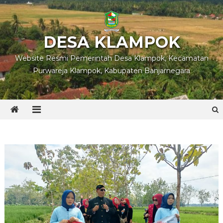
Skip
to
content
DESA KLAMPOK
Website Resmi Pemerintah Desa Klampok, Kecamatan
Purwareja Klampok, Kabupaten Banjarnegara