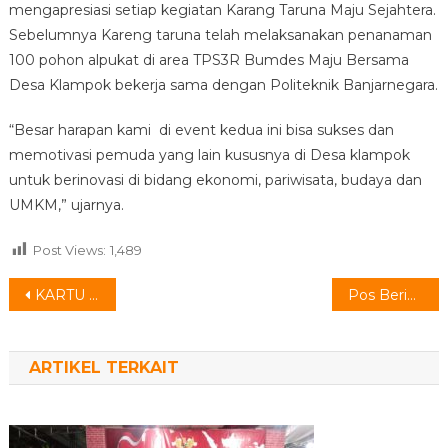
mengapresiasi setiap kegiatan Karang Taruna Maju Sejahtera.
Sebelumnya Kareng taruna telah melaksanakan penanaman
100 pohon alpukat di area TPS3R Bumdes Maju Bersama
Desa Klampok bekerja sama dengan Politeknik Banjarnegara.
“Besar harapan kami di event kedua ini bisa sukses dan
memotivasi pemuda yang lain kususnya di Desa klampok
untuk berinovasi di bidang ekonomi, pariwisata, budaya dan
UMKM,” ujarnya.
Post Views:
1,489
Navigasi
KARTU IDENTITAS DIGITAL (KID)
Pos Berikutnya
pos
ARTIKEL TERKAIT