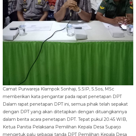
Camat Purwareja Klampok Sonhaji, S.SIP, S.Sos, MSc
memberikan kata pengantar pada rapat penetapan DPT
Dalam rapat penetapan DPT ini, semua pihak telah sepakat
dengan DPT yang akan ditetapkan dengan dituangkannya
dalam berita acara penetapan DPT. Tepat pukul 20.45 WIB,
Ketua Panitia Pelaksana Pemilihan Kepala Desa Suparjo
mengetuk palu sebagai tanda DPT Pemilihan Kepala Desa