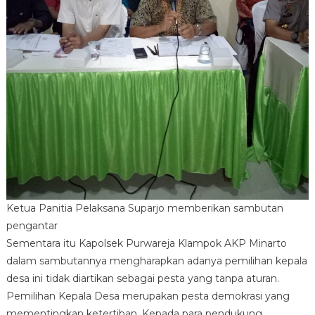
Ketua Panitia Pelaksana Suparjo memberikan sambutan
pengantar
Sementara itu Kapolsek Purwareja Klampok AKP Minarto
dalam sambutannya mengharapkan adanya pemilihan kepala
desa ini tidak diartikan sebagai pesta yang tanpa aturan.
Pemilihan Kepala Desa merupakan pesta demokrasi yang
mementingkan ketertiban. Kepada para pendukung,