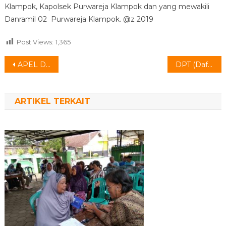
Klampok, Kapolsek Purwareja Klampok dan yang mewakili
Danramil 02 Purwareja Klampok. @z 2019
Post Views:
1,365
Navigasi
APEL DEKLARASI PILKADES DAMAI KECAMATAN PURWAREJA KLAMPOK TAHUN 2019
DPT (Daftar Pemilih Tetap) PEMILIHAN KEPALA DESA KLAMPOK 2019-2025
pos
ARTIKEL TERKAIT