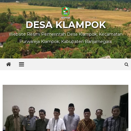
Skip
to
content
DESA KLAMPOK
Website Resmi Pemerintah Desa Klampok, Kecamatan
Purwareja Klampok, Kabupaten Banjarnegara