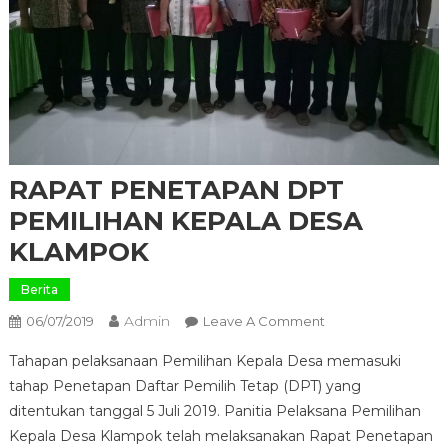
RAPAT PENETAPAN DPT
PEMILIHAN KEPALA DESA
KLAMPOK
Berita
Admin
On
06/07/2019
Leave A Comment
RAPAT
Tahapan pelaksanaan Pemilihan Kepala Desa memasuki
PENETAPAN
tahap Penetapan Daftar Pemilih Tetap (DPT) yang
DPT
ditentukan tanggal 5 Juli 2019. Panitia Pelaksana Pemilihan
PEMILIHAN
Kepala Desa Klampok telah melaksanakan Rapat Penetapan
KEPALA