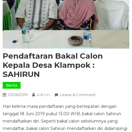
Pendaftaran Bakal Calon
Kepala Desa Klampok :
SAHIRUN
Berita
Admin
On
23/06/2019
Leave A Comment
Pendaftaran
Hari kelima masa pendaftaran yang bertepatan dengan
Bakal
tanggal 18 Juni 2019 pukul 13.00 WIB, bakal calon Sahirun
Calon
mendaftarkan diri. Seperti bakal calon sebelumnya yang
Kepala
mendaftar, bakal calon Sahirun mendaftarkan diri didampingi
Desa