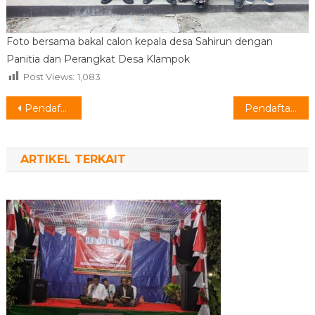
Foto bersama bakal calon kepala desa Sahirun dengan
Panitia dan Perangkat Desa Klampok
Post Views:
1,083
Navigasi
Pendaftaran Bakal Calon Kepala Desa Klampok : AGUS SUPRIONO
Pendaftaran Bakal Calon Kepala Desa Klampok : BANURI
pos
ARTIKEL TERKAIT