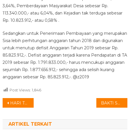
3,64%, Pemberdayaan Masyarakat Desa sebesar Rp.
113.340.000,- atau 6,04%, dan Kejadian tak terduga sebesar
Rp. 10.823.912,- atau 0,58% .
Sedangkan untuk Penerimaan Pembiayaan yang merupakan
Sisa lebih perhitungan anggaran tahun 2018 dan digunakan
untuk menutup defisit Anggaran Tahun 2019 sebesar Rp.
85.823.912,-. Defisit anggaran terjadi karena Pendapatan di TA
2019 sebesar Rp. 1.791.833.000,- harus mencukupi anggaran
sejumlah Rp. 1.877.656.912,- sehingga ada selisih kurang
anggaran sebesar Rp. 85.823.912,-. @z2019
Post Views:
1,846
Navigasi
HARI TB SEDUNIA 24 MARET
BAKTI SOSIAL KARANG TARUNA DESA KLAMPOK
pos
ARTIKEL TERKAIT