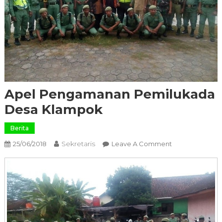
Apel Pengamanan Pemilukada
Desa Klampok
Berita
Sekretaris
On
25/06/2018
Leave A Comment
Apel
Pengamanan
Pemilukada
Desa
Klampok