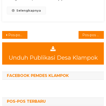
UPACARA
DAN
Selengkapnya
HIBURAN
Navigasi
Pos-pos lama
Pos-pos baru
pos
Unduh Publikasi Desa Klampok
FACEBOOK PEMDES KLAMPOK
POS-POS TERBARU