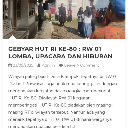
GEBYAR HUT RI KE-80 : RW 01
LOMBA, UPACARA DAN HIBURAN
Admin
On
23/09/2025
Leave A Comment
GEBYAR
Wilayah paling barat Desa Klampok, tepatnya di RW 01
HUT
Dusun I Purwasari juga tidak mau ketinggalan dengan
RI
mengadakan kegiatan dalam rangka memperingati
KE-
HUT RI Ke-80. Diwilayah RW 01 kegiatan
80
:
memperingati HUT RI Ke-80 diadakan oleh masing-
RW
masing RT di wilayah tersebut. Namun ada yang
01
menarik tepatnya di RT 01 RW 01 dimana warganya
LOMBA,
mengadakan upacara bendera […]