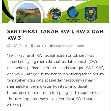
UMKM DESA KLAMPOK : EKSIS BERTAHAN
SERTIFIKAT TANAH KW 1, KW 2 DAN
KW 3
Admin
On
06/11/2025
Leave A Comment
SERTIFIKAT
“Sertifikat Tanah KW” adalah istilah untuk sertifikat
TANAH
tanah lama yang memiliki kualitas data rendah (KW)
KW
dan perlu diperbarui, terutama pada kategori KW4, KW5,
1,
dan KW6. Kategori ini menandakan bidang tanah belum
KW
2
terpetakan atau data spasial dan tekstualnya masih
DAN
memerlukan peningkatan kualitas, yang dapat
KW
berpotensi menimbulkan tumpang tindih kepemilikan.
3
Untuk mengatasi masalah ini, sertifikat KW dapat
diubah […]