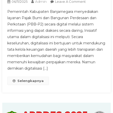
Admin
On
06/11/2025
Leave A Comment
LAYANAN
Pemerintah Kabupaten Banjarnegara menyediakan
PBB
layanan Pajak Bumi dan Bangunan Perdesaan dan
DIGITAL
Perkotaan (PBB-P2) secara digital melalui sistem
informasi yang dapat diakses secara daring, Inisiatif
utama dalam digitalisasi ini meliputi: Secara
keseluruhan, digitalisasi ini bertujuan untuk mendukung
tata kelola keuangan daerah yang lebih transparan dan
memberikan kemudahan bagi masyarakat dalam
memenuhi kewajiban perpajakan mereka. Namun
demikian digitalisasi […]
Selengkapnya