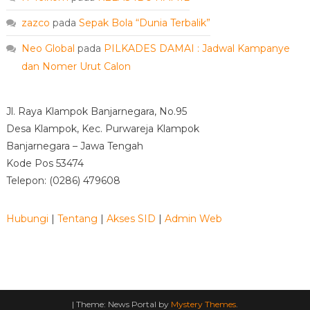
zazco
pada
Sepak Bola “Dunia Terbalik”
Neo Global
pada
PILKADES DAMAI : Jadwal Kampanye
dan Nomer Urut Calon
Jl. Raya Klampok Banjarnegara, No.95
Desa Klampok, Kec. Purwareja Klampok
Banjarnegara – Jawa Tengah
Kode Pos 53474
Telepon: (0286) 479608
Hubungi
|
Tentang
|
Akses SID
|
Admin Web
|
Theme: News Portal by
Mystery Themes
.