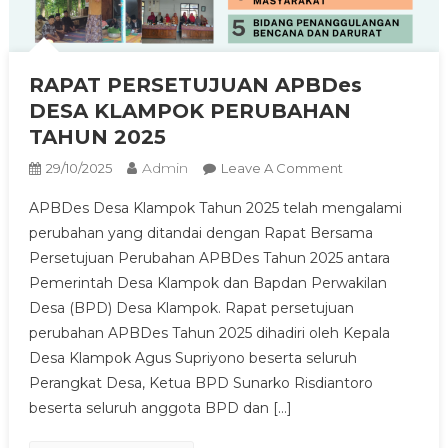
RAPAT PERSETUJUAN APBDes
DESA KLAMPOK PERUBAHAN
TAHUN 2025
Admin
On
29/10/2025
Leave A Comment
RAPAT
APBDes Desa Klampok Tahun 2025 telah mengalami
PERSETUJUAN
perubahan yang ditandai dengan Rapat Bersama
APBDes
Persetujuan Perubahan APBDes Tahun 2025 antara
DESA
Pemerintah Desa Klampok dan Bapdan Perwakilan
KLAMPOK
PERUBAHAN
Desa (BPD) Desa Klampok. Rapat persetujuan
TAHUN
perubahan APBDes Tahun 2025 dihadiri oleh Kepala
2025
Desa Klampok Agus Supriyono beserta seluruh
Perangkat Desa, Ketua BPD Sunarko Risdiantoro
beserta seluruh anggota BPD dan […]