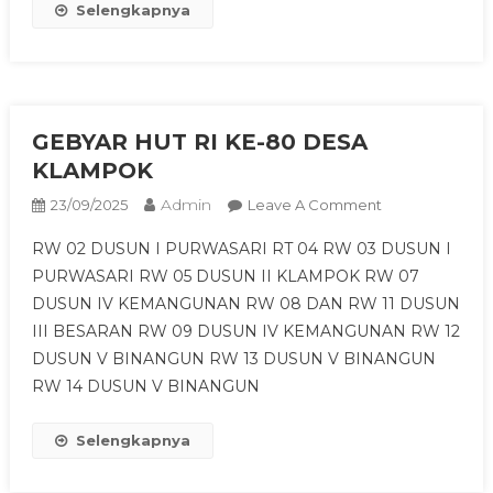
Selengkapnya
GEBYAR HUT RI KE-80 DESA
KLAMPOK
Admin
On
23/09/2025
Leave A Comment
GEBYAR
RW 02 DUSUN I PURWASARI RT 04 RW 03 DUSUN I
HUT
PURWASARI RW 05 DUSUN II KLAMPOK RW 07
RI
DUSUN IV KEMANGUNAN RW 08 DAN RW 11 DUSUN
KE-
III BESARAN RW 09 DUSUN IV KEMANGUNAN RW 12
80
DESA
DUSUN V BINANGUN RW 13 DUSUN V BINANGUN
KLAMPOK
RW 14 DUSUN V BINANGUN
Selengkapnya