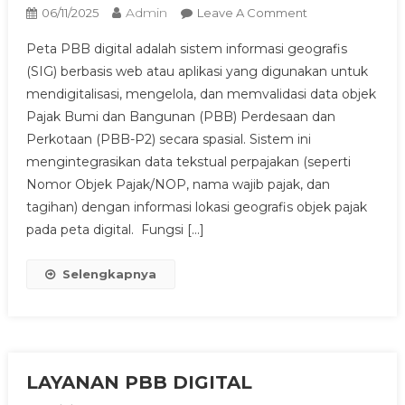
Admin
On
06/11/2025
Leave A Comment
PETA
Peta PBB digital adalah sistem informasi geografis
PBB
(SIG) berbasis web atau aplikasi yang digunakan untuk
DIGITAL
mendigitalisasi, mengelola, dan memvalidasi data objek
Pajak Bumi dan Bangunan (PBB) Perdesaan dan
Perkotaan (PBB-P2) secara spasial. Sistem ini
mengintegrasikan data tekstual perpajakan (seperti
Nomor Objek Pajak/NOP, nama wajib pajak, dan
tagihan) dengan informasi lokasi geografis objek pajak
pada peta digital. Fungsi […]
Selengkapnya
LAYANAN PBB DIGITAL