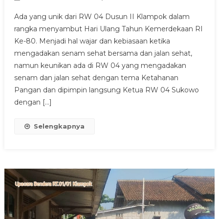
GEBYAR
Ada yang unik dari RW 04 Dusun II Klampok dalam
HUT
rangka menyambut Hari Ulang Tahun Kemerdekaan RI
RI
Ke-80. Menjadi hal wajar dan kebiasaan ketika
KE-
mengadakan senam sehat bersama dan jalan sehat,
80
:
namun keunikan ada di RW 04 yang mengadakan
RW
senam dan jalan sehat dengan tema Ketahanan
04
Pangan dan dipimpin langsung Ketua RW 04 Sukowo
SENAM
dengan […]
DAN
JALAN
Selengkapnya
SEHAT
“KETAHANAN
PANGAN”