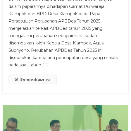
DESA
dalam paparannya dihadapan Camat Purwareja
KLAMPOK
Klampok dan BPD Desa Klampok pada Rapat
:
Persetujuan Perubahan APBDes Tahun 2025
“EMPAT
BIDANG
menjelaskan terkait APBDes tahun 2025 yang
BERTAMBAH
mengalami perubahan sebagaimana sudah
DAN
disampaikan oleh Kepala Desa Klampok, Agus
SATU
Supriyono. Perubahan APBDes Tahun 2025 ini
BIDANG
disebabkan karena ada pendapatan desa yang masuk
ANGGARAN
pada saat tahun […]
BERKURANG”
Selengkapnya