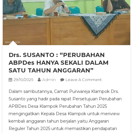
Drs. SUSANTO : “PERUBAHAN
ABPDes HANYA SEKALI DALAM
SATU TAHUN ANGGARAN”
Admin
On
29/10/2025
Leave A Comment
Drs.
Dalam sambutannya, Camat Purwareja Klampok Drs.
SUSANTO
Susanto yang hadir pada rapat Persetujuan Perubahan
:
APBDes Desa Klampok Perubahan Tahun 2025
“PERUBAHAN
mengingatkan Kepala Desa Klampok untuk meriview
ABPDes
HANYA
kembali anggaran tahun berjalan yaitu Anggaran
SEKALI
Reguler Tahun 2025 untuk memastikan pendapatan